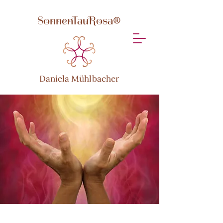
SonnenTauRosa®
Daniela Mühlbacher