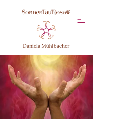
SonnenTauRosa®
Daniela Mühlbacher